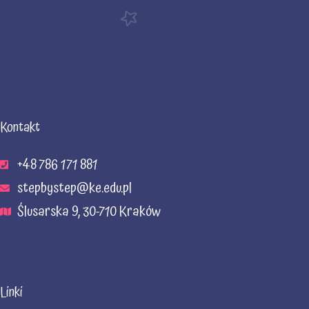
Kontakt
+48 786 171 881
stepbystep@ke.edu.pl
Ślusarska 9, 30-710 Kraków
Linki